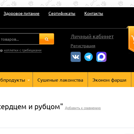
Здоровое питание
Сертификаты
Контакты
Личный кабинет
Регистрация
ер:
котлетки с гребешками
убпродукты
Сушеные лакомства
Эконом фарши
 сердцем и рубцом"
Добавить к сравнению