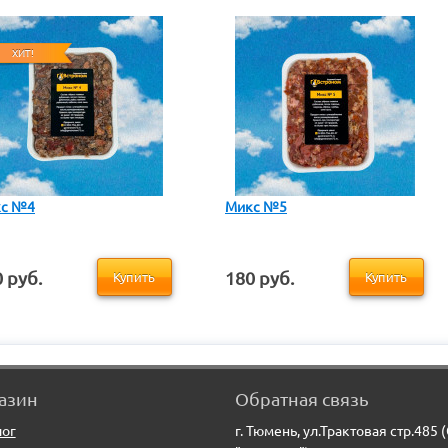
ХИТ!
с №4
Микс №5
 руб.
180 руб.
Купить
Купить
азин
Обратная связь
лог
г. Тюмень, ул.Трактовая стр.485 