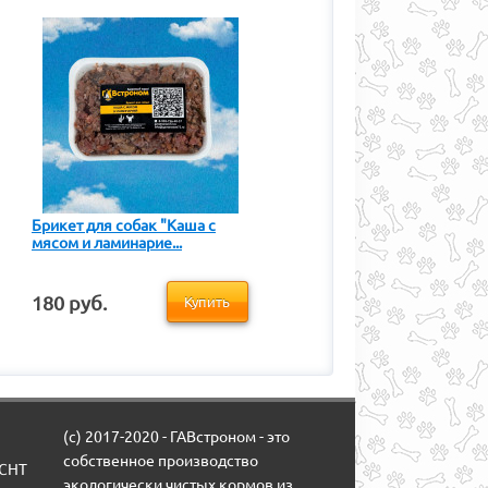
Брикет для собак "Каша с
мясом и ламинарие...
180 руб.
Купить
(c) 2017-2020 - ГАВстроном - это
собственное производство
(СНТ
экологически чистых кормов из