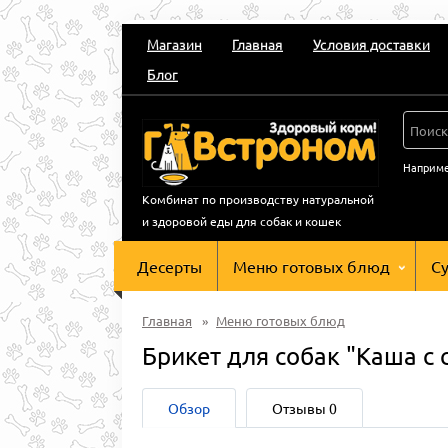
Магазин
Главная
Условия доставки
Блог
Наприм
Комбинат по производству натуральной
и здоровой еды для собак и кошек
Десерты
Меню готовых блюд
С
Главная
»
Меню готовых блюд
Брикет для собак "Каша с
Обзор
Отзывы
0