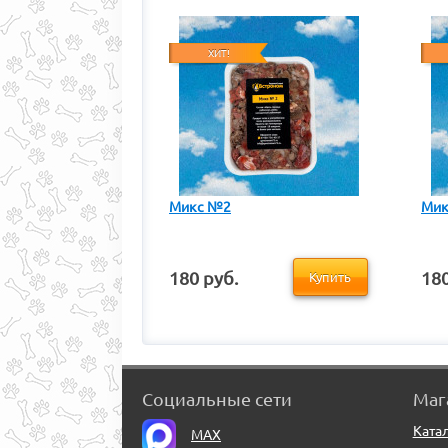
ХИТ!
Микс №2
Мик
180 руб.
180
Купить
Социальные сети
Маг
Ката
MAX