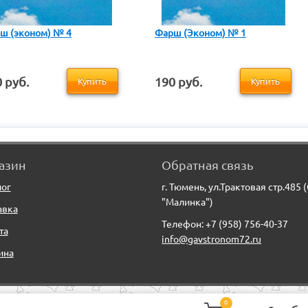
ш (эконом) № 4
Фарш (Эконом) № 1
 руб.
190 руб.
Купить
Купить
азин
Обратная связь
лог
г. Тюмень, ул.Трактовая стр.485 
"Малинка")
авка
Телефон: +7 (958) 756-40-37
та
info@gavstronom72.ru
ина
0