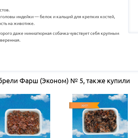
стов.
 головы индейки — белок и кальций для крепких костей,
ость на животике.
орого даже миниатюрная собачка чувствует себя крупным
уверенная.
брели Фарш (Эконом) № 5, также купили
ХИТ!