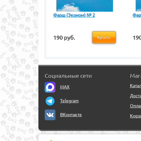
Фарш (Эконом) № 2
Фар
190 руб.
190
Купить
Социальные сети
Маг
Ката
MAX
Дост
Telegram
Опла
ВКонтакте
Корз