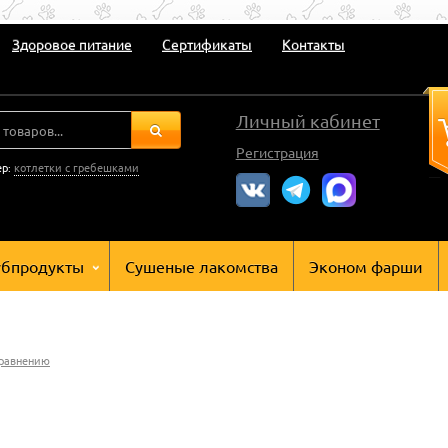
Здоровое питание
Сертификаты
Контакты
Личный кабинет
Регистрация
ер:
котлетки с гребешками
убпродукты
Сушеные лакомства
Эконом фарши
сравнению