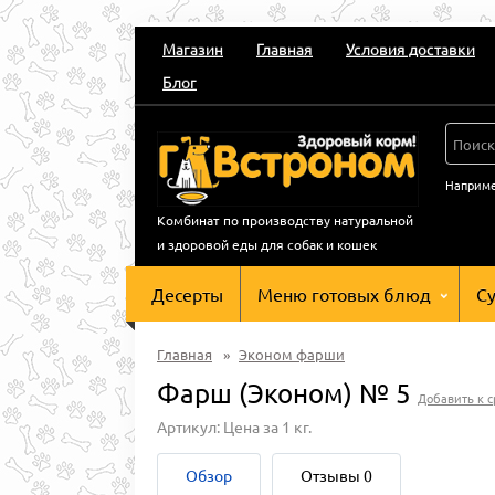
Магазин
Главная
Условия доставки
Блог
Наприм
Комбинат по производству натуральной
и здоровой еды для собак и кошек
Десерты
Меню готовых блюд
С
Главная
»
Эконом фарши
Фарш (Эконом) № 5
Добавить к 
Артикул: Цена за 1 кг.
Обзор
Отзывы
0