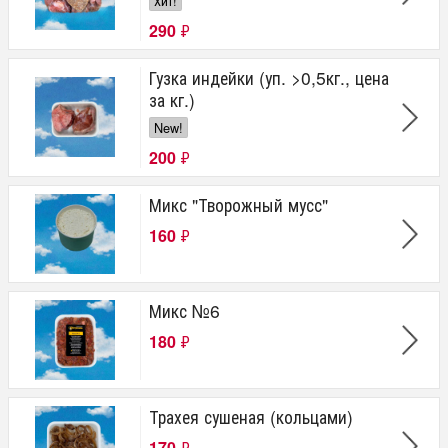
Хит!
290
₽
Гузка индейки (уп. >0,5кг., цена
за кг.)
New!
200
₽
Микс "Творожный мусс"
160
₽
Микс №6
180
₽
Трахея сушеная (кольцами)
170
₽