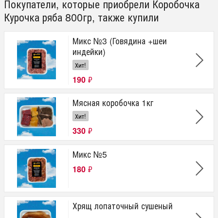
Покупатели, которые приобрели Коробочка
Курочка ряба 800гр, также купили
Микс №3 (Говядина +шеи
индейки)
Хит!
190
₽
Мясная коробочка 1кг
Хит!
330
₽
Микс №5
180
₽
Хрящ лопаточный сушеный