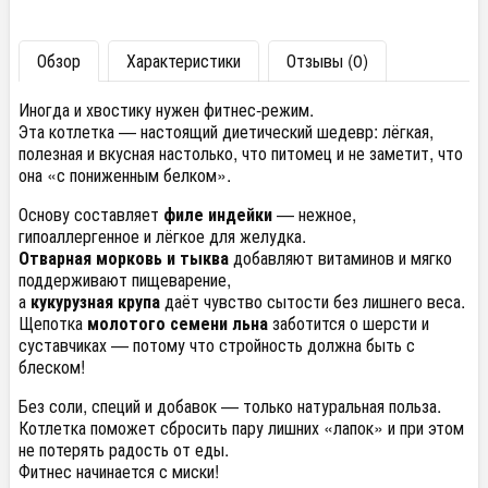
Обзор
Характеристики
Отзывы (0)
Иногда и хвостику нужен фитнес-режим.
Эта котлетка — настоящий диетический шедевр: лёгкая,
полезная и вкусная настолько, что питомец и не заметит, что
она «с пониженным белком».
Основу составляет
филе индейки
— нежное,
гипоаллергенное и лёгкое для желудка.
Отварная морковь и тыква
добавляют витаминов и мягко
поддерживают пищеварение,
а
кукурузная крупа
даёт чувство сытости без лишнего веса.
Щепотка
молотого семени льна
заботится о шерсти и
суставчиках — потому что стройность должна быть с
блеском!
Без соли, специй и добавок — только натуральная польза.
Котлетка поможет сбросить пару лишних «лапок» и при этом
не потерять радость от еды.
Фитнес начинается с миски!