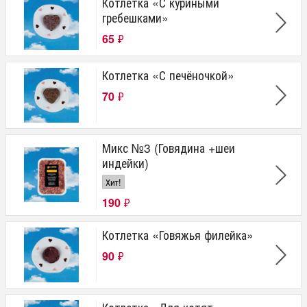
Котлетка «С куриными
гребешками»
65
₽
Котлетка «С печёночкой»
70
₽
Микс №3 (Говядина +шеи
индейки)
Хит!
190
₽
Котлетка «Говяжья филейка»
90
₽