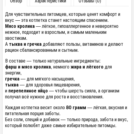
Обзор
Характеристики
Отзывы (0)
Для чувствительных питомцев, которые ценят комфорт и
вкус — эта котлетка станет настоящим спасением.
Мясо кролика
— лёгкое, гипоаллергенное и невероятно
нежное, подходит и взрослым, и самым маленьким
хвостикам.
А
тыква и гречка
добавляют пользы, витаминов и делают
рацион сбалансированным и сытным.
В составе — только натуральные ингредиенты:
фарш и мясо кролика
, немного
жира и лёгкого
для
энергии,
гречка
— для мягкого насыщения,
тыква
— для здоровья пищеварения,
и
перепелиное яйцо
— чтобы шерсть сияла, а организм
получал всё нужное для роста и восстановления.
Каждая котлетка весит около
80 грамм
— лёгкая, вкусная и
питательная порция заботы.
Без соли, специй и добавок — только природа, забота и вкус,
который полюбят даже самые избирательные питомцы.