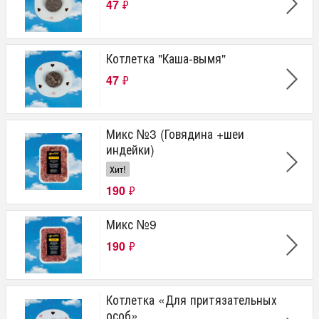
47
₽
Котлетка "Каша-вымя"
47
₽
Микс №3 (Говядина +шеи
индейки)
Хит!
190
₽
Микс №9
190
₽
Котлетка «Для притязательных
особ»