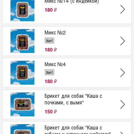
Микс №14 (с индейкой)
180
₽
Микс №2
Хит!
180
₽
Микс №4
Хит!
180
₽
Брикет для собак "Каша с
почками, с вымя"
150
₽
Брикет для собак "Каша с
рубцом и куриными шейками"